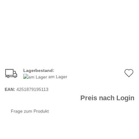
Lagerbestand:
A
am Lager
d
EAN:
4251879195113
M
Preis nach Login
Frage zum Produkt