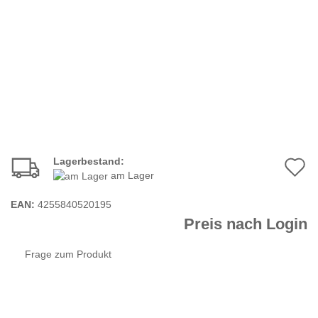
Lagerbestand:
A
am Lager
d
EAN:
4255840520195
M
Preis nach Login
Frage zum Produkt