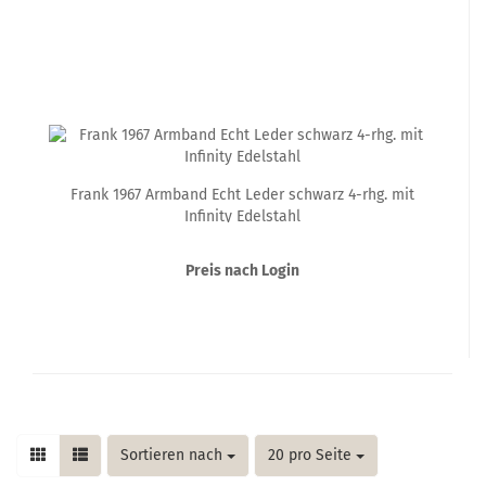
Frank 1967 Armband Echt Leder schwarz 4-rhg. mit
Infinity Edelstahl
Preis nach Login
Sortieren nach
pro Seite
Sortieren nach
20 pro Seite