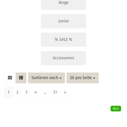
Ringe
Junior
% SALE %
Accessoires
Sortieren nach
pro Seite
Sortieren nach
20 pro Seite
1
2
3
4
...
21
»
NEU