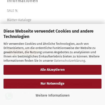
Informationen
SALE %
Blätter-Kataloge
Sitemap
Diese Webseite verwendet Cookies und andere
Technologien
Wir versenden mit:
Wir verwenden Cookies und ähnliche Technologien, auch von
Drittanbietern, um die ordentliche Funktionsweise der Website zu
gewährleisten, die Nutzung unseres Angebotes zu analysieren und
Ihnen ein bestmögliches Einkaufserlebnis bieten zu können. Weitere
Informationen finden Sie in unserer
Datenschutzerklärung
.
Alle Akzeptieren
Cookie Einstellungen
Nur Notwendige
Unsere Angebote gelten ausschließlich für den gewerblichen
Handel mit Schmuck.
Alle Preise zzgl. MwSt und zzgl.
Versandkosten
Weitere Informationen
Copyright © 2026 by Kesef Schmuck GmbH |
instagram