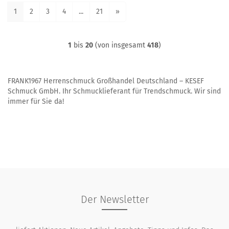
1
2
3
4
...
21
»
1
bis
20
(von insgesamt
418
)
FRANK1967 Herrenschmuck Großhandel Deutschland – KESEF
Schmuck GmbH. Ihr Schmucklieferant für Trendschmuck. Wir sind
immer für Sie da!
Der Newsletter