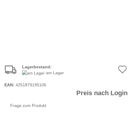
Lagerbestand:
A
am Lager
d
EAN:
4251879195106
M
Preis nach Login
Frage zum Produkt