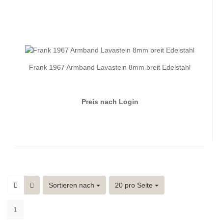
Frank 1967 Armband Lavastein 8mm breit Edelstahl
Preis nach Login
Sortieren nach
pro Seite
Sortieren nach
20 pro Seite
1