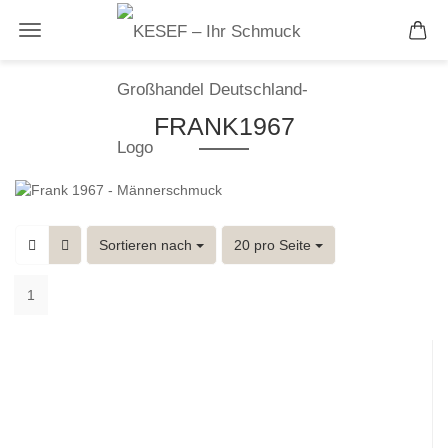
FRANK1967
Sortieren nach
pro Seite
Sortieren nach
20 pro Seite
1