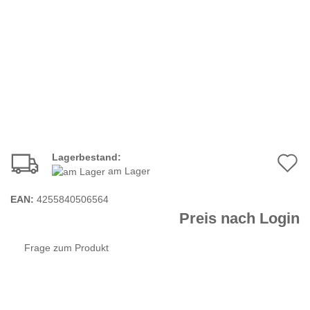
Lagerbestand:
A
am Lager
d
EAN:
4255840506564
M
Preis nach Login
Frage zum Produkt