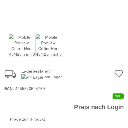
Lagerbestand:
A
am Lager
d
EAN:
4255840524759
M
NEU
Preis nach Login
Frage zum Produkt