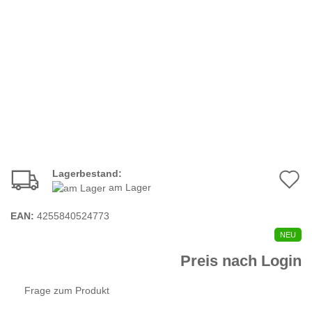
Lagerbestand:
A
am Lager
d
EAN:
4255840524773
M
NEU
Preis nach Login
Frage zum Produkt