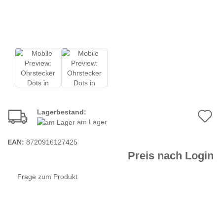
Lagerbestand:
A
am Lager
d
EAN:
8720916127425
M
Preis nach Login
Frage zum Produkt