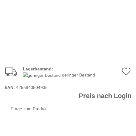
Lagerbestand:
A
geringer Bestand
d
EAN:
4255840504935
M
Preis nach Login
Frage zum Produkt