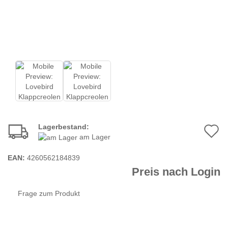
Lagerbestand:
A
am Lager
d
EAN:
4260562184839
M
Preis nach Login
Frage zum Produkt