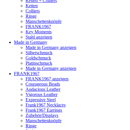
Ketten + Colliers
Ketten
Colliers
Ringe
Manschettenknöpfe
FRANK1967
Key Moments
Stahl anzeigen
Made in Germany
Made in Germany anzeigen
Silberschmuck
Goldschmuck
Platinschmuck
Made in Germany anzeigen
FRANK1967
FRANK1967 anzeigen
Courageous Beads
Audacious Leather
Vigorous Leather
Expressive Steel
Frank1967 Necklaces
Frank1967 Earrings
Zubehör/Displays
Manschettenknöpfe
Ringe