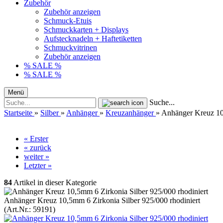
Zubehör
Zubehör anzeigen
Schmuck-Etuis
Schmuckkarten + Displays
Aufstecknadeln + Haftetiketten
Schmuckvitrinen
Zubehör anzeigen
% SALE %
% SALE %
Menü
Suche...
Startseite
»
Silber
»
Anhänger
»
Kreuzanhänger
»
Anhänger Kreuz 10,
« Erster
« zurück
weiter »
Letzter »
84
Artikel in dieser Kategorie
Anhänger Kreuz 10,5mm 6 Zirkonia Silber 925/000 rhodiniert
(Art.Nr.:
59191
)