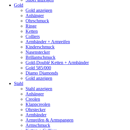
Gold
Gold anzeigen
Anhänger
Ohrschmuck
Ringe
Ketten
Colliers
Armbänder + Armreifen
Kinderschmuck
Nasenstecker
Brillantschmuck
Gold-Doublé Ketten + Armbänder
Gold 585/000
Diamo Diamonds
Gold anzeigen
Stahl
Stahl anzeigen
Anhänger
Creolen
Klappcreolen
Ohrstecker
Armbänder
Armreifen & Armspangen
Armschmuck