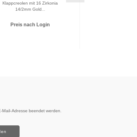
Klappcreolen mit 16 Zirkonia
Klappcreolen mit 16 
14/2mm Gold...
585/000..
Preis nach Login
Preis nach 
r E-Mail-Adresse beendet werden.