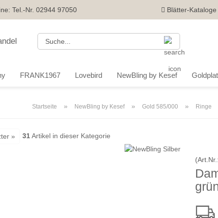
ine: Tel.-Nr. 02944 97050
Blätter-Kataloge
Suche...
ny
FRANK1967
Lovebird
NewBling by Kesef
Goldplatt
»
»
»
Startseite
NewBling by Kesef
Gold 585/000
Ringe
31
Artikel in dieser Kategorie
ter »
(Art.Nr.
Dam
grü