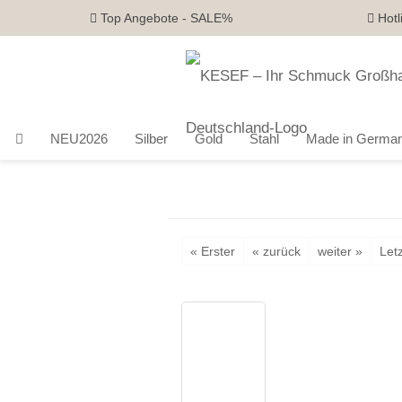
Top Angebote - SALE%
Hotl
NEU2026
Silber
Gold
Stahl
Made in Germa
« Erster
« zurück
weiter »
Letz