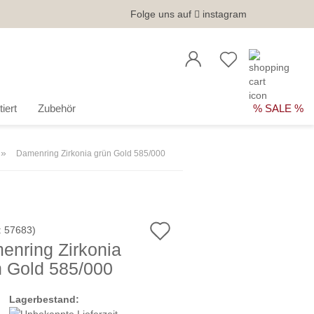
Folge uns auf
instagram
iert
Zubehör
% SALE %
»
Damenring Zirkonia grün Gold 585/000
Auf
:
57683
)
enring Zirkonia
den
n Gold 585/000
Merkzettel
Lagerbestand: