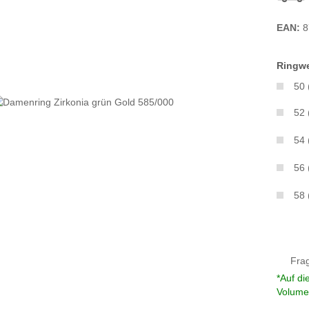
EAN:
8
Ringwe
50
52
54
56
58
Fra
*Auf di
Volume