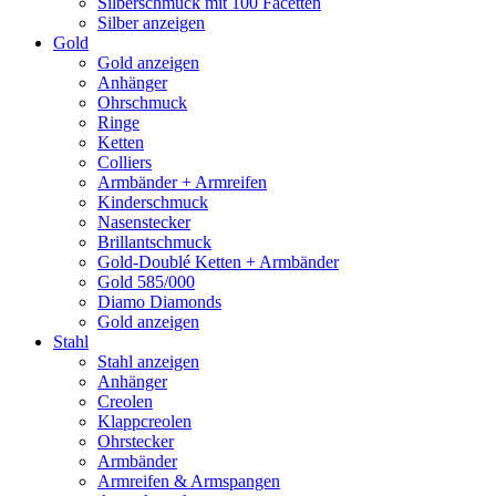
Silberschmuck mit 100 Facetten
Silber anzeigen
Gold
Gold anzeigen
Anhänger
Ohrschmuck
Ringe
Ketten
Colliers
Armbänder + Armreifen
Kinderschmuck
Nasenstecker
Brillantschmuck
Gold-Doublé Ketten + Armbänder
Gold 585/000
Diamo Diamonds
Gold anzeigen
Stahl
Stahl anzeigen
Anhänger
Creolen
Klappcreolen
Ohrstecker
Armbänder
Armreifen & Armspangen