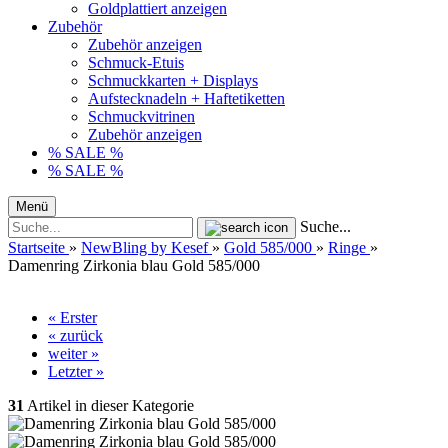
Goldplattiert anzeigen
Zubehör
Zubehör anzeigen
Schmuck-Etuis
Schmuckkarten + Displays
Aufstecknadeln + Haftetiketten
Schmuckvitrinen
Zubehör anzeigen
% SALE %
% SALE %
Menü
Suche...
Startseite
»
NewBling by Kesef
»
Gold 585/000
»
Ringe
»
Damenring Zirkonia blau Gold 585/000
« Erster
« zurück
weiter »
Letzter »
31
Artikel in dieser Kategorie