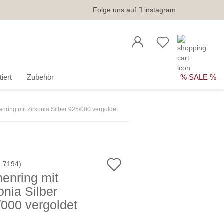
Folge uns auf
instagram
iert
Zubehör
% SALE %
nring mit Zirkonia Silber 925/000 vergoldet
Auf
:
7194
)
enring mit
den
onia Silber
Merkzettel
/000 vergoldet