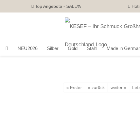
Top Angebote - SALE%
Hotl
NEU2026
Silber
Gold
Stahl
Made in Germa
« Erster
« zurück
weiter »
Letz