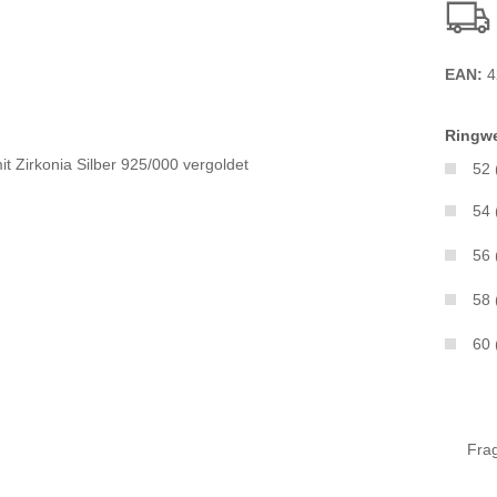
EAN:
4
Ringwe
52
54
56
58
60
Fra