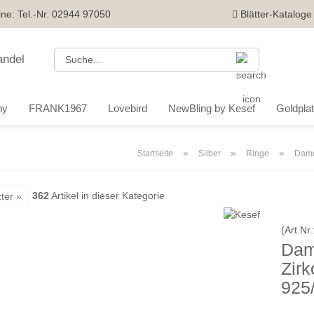
ine: Tel.-Nr. 02944 97050
Blätter-Kataloge
Suche...
ny
FRANK1967
Lovebird
NewBling by Kesef
Goldplatt
»
»
»
Startseite
Silber
Ringe
Dame
362
Artikel in dieser Kategorie
ter »
(Art.Nr.
Dam
Zirk
925