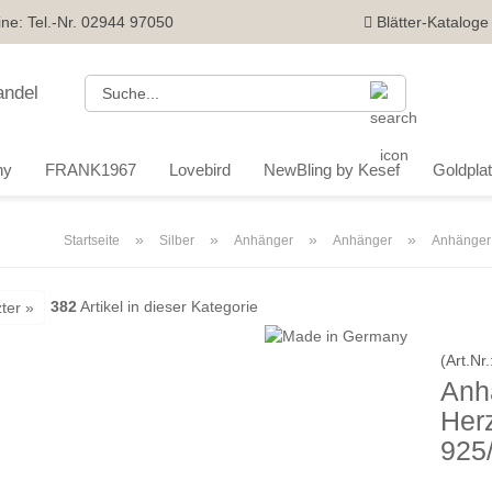
ine: Tel.-Nr. 02944 97050
Blätter-Kataloge
Suche...
ny
FRANK1967
Lovebird
NewBling by Kesef
Goldplatt
»
»
»
»
Startseite
Silber
Anhänger
Anhänger
Anhänger 
382
Artikel in dieser Kategorie
ter »
(Art.Nr.
Anh
Herz
925