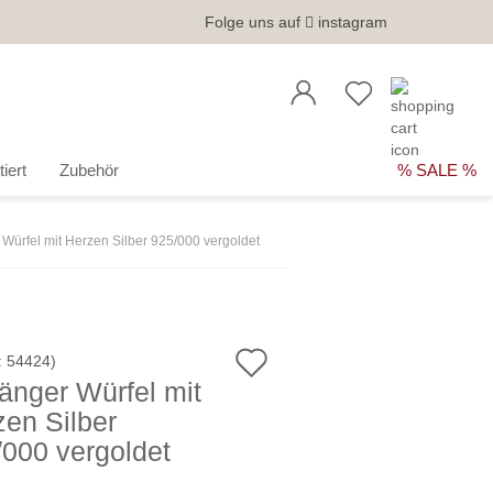
Folge uns auf
instagram
iert
Zubehör
% SALE %
Würfel mit Herzen Silber 925/000 vergoldet
Auf
:
54424
)
änger Würfel mit
den
en Silber
Merkzettel
/000 vergoldet