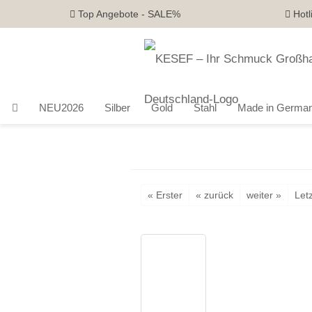
Top Angebote - SALE%
Hotl
NEU2026
Silber
Gold
Stahl
Made in Germa
« Erster
« zurück
weiter »
Letz