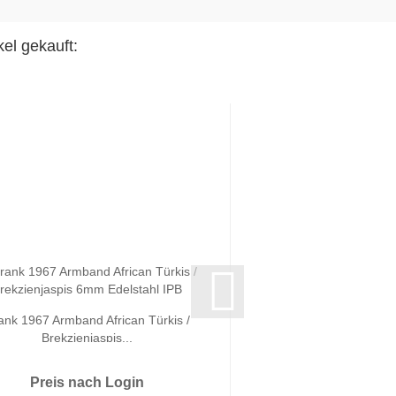
el gekauft:
ank 1967 Armband African Türkis /
Frank 1967 Armband A
Brekzienjaspis...
8mm breit.
Preis nach Login
Preis nach 