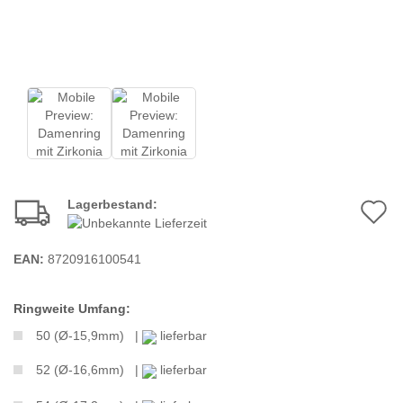
Lagerbestand:
A
d
EAN:
8720916100541
M
Ringweite Umfang:
50 (Ø-15,9mm) |
lieferbar
52 (Ø-16,6mm) |
lieferbar