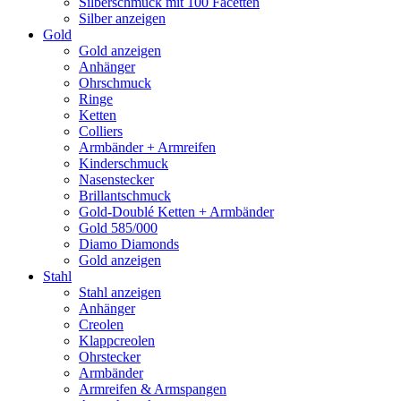
Silberschmuck mit 100 Facetten
Silber anzeigen
Gold
Gold anzeigen
Anhänger
Ohrschmuck
Ringe
Ketten
Colliers
Armbänder + Armreifen
Kinderschmuck
Nasenstecker
Brillantschmuck
Gold-Doublé Ketten + Armbänder
Gold 585/000
Diamo Diamonds
Gold anzeigen
Stahl
Stahl anzeigen
Anhänger
Creolen
Klappcreolen
Ohrstecker
Armbänder
Armreifen & Armspangen