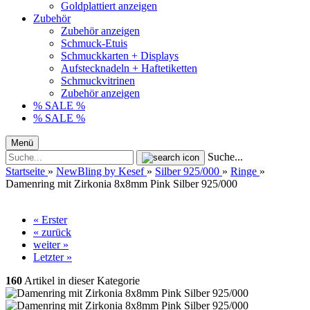
Goldplattiert anzeigen
Zubehör
Zubehör anzeigen
Schmuck-Etuis
Schmuckkarten + Displays
Aufstecknadeln + Haftetiketten
Schmuckvitrinen
Zubehör anzeigen
% SALE %
% SALE %
Menü
Suche...
Startseite
»
NewBling by Kesef
»
Silber 925/000
»
Ringe
»
Damenring mit Zirkonia 8x8mm Pink Silber 925/000
« Erster
« zurück
weiter »
Letzter »
160
Artikel in dieser Kategorie