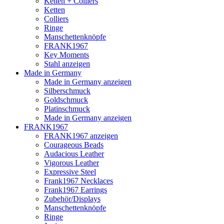
Ketten + Colliers
Ketten
Colliers
Ringe
Manschettenknöpfe
FRANK1967
Key Moments
Stahl anzeigen
Made in Germany
Made in Germany anzeigen
Silberschmuck
Goldschmuck
Platinschmuck
Made in Germany anzeigen
FRANK1967
FRANK1967 anzeigen
Courageous Beads
Audacious Leather
Vigorous Leather
Expressive Steel
Frank1967 Necklaces
Frank1967 Earrings
Zubehör/Displays
Manschettenknöpfe
Ringe