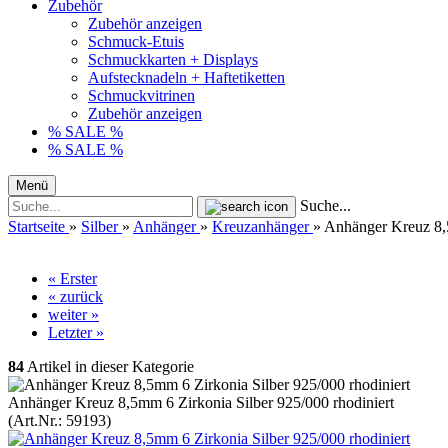
Zubehör
Zubehör anzeigen
Schmuck-Etuis
Schmuckkarten + Displays
Aufstecknadeln + Haftetiketten
Schmuckvitrinen
Zubehör anzeigen
% SALE %
% SALE %
Menü
Suche...
Startseite
»
Silber
»
Anhänger
»
Kreuzanhänger
»
Anhänger Kreuz 8,5
« Erster
« zurück
weiter »
Letzter »
84
Artikel in dieser Kategorie
Anhänger Kreuz 8,5mm 6 Zirkonia Silber 925/000 rhodiniert
(Art.Nr.:
59193
)