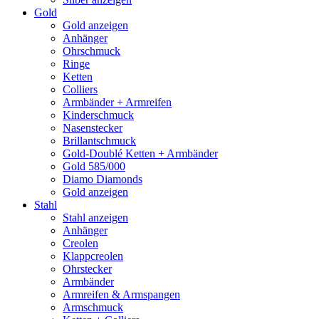
Gold
Gold anzeigen
Anhänger
Ohrschmuck
Ringe
Ketten
Colliers
Armbänder + Armreifen
Kinderschmuck
Nasenstecker
Brillantschmuck
Gold-Doublé Ketten + Armbänder
Gold 585/000
Diamo Diamonds
Gold anzeigen
Stahl
Stahl anzeigen
Anhänger
Creolen
Klappcreolen
Ohrstecker
Armbänder
Armreifen & Armspangen
Armschmuck