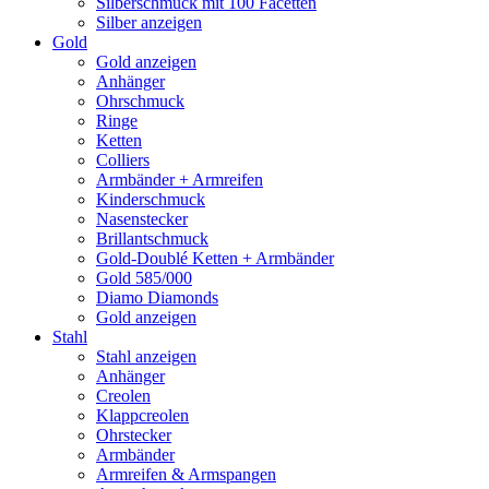
Silberschmuck mit 100 Facetten
Silber anzeigen
Gold
Gold anzeigen
Anhänger
Ohrschmuck
Ringe
Ketten
Colliers
Armbänder + Armreifen
Kinderschmuck
Nasenstecker
Brillantschmuck
Gold-Doublé Ketten + Armbänder
Gold 585/000
Diamo Diamonds
Gold anzeigen
Stahl
Stahl anzeigen
Anhänger
Creolen
Klappcreolen
Ohrstecker
Armbänder
Armreifen & Armspangen