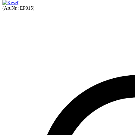
(Art.Nr.:
EP015
)