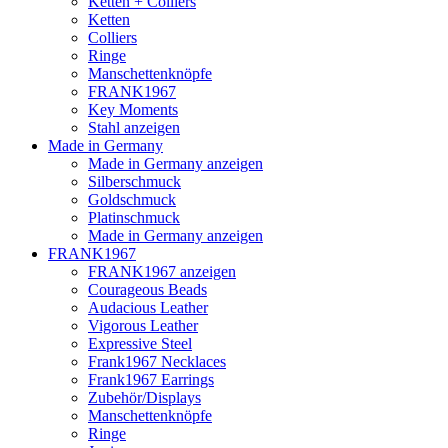
Ketten + Colliers
Ketten
Colliers
Ringe
Manschettenknöpfe
FRANK1967
Key Moments
Stahl anzeigen
Made in Germany
Made in Germany anzeigen
Silberschmuck
Goldschmuck
Platinschmuck
Made in Germany anzeigen
FRANK1967
FRANK1967 anzeigen
Courageous Beads
Audacious Leather
Vigorous Leather
Expressive Steel
Frank1967 Necklaces
Frank1967 Earrings
Zubehör/Displays
Manschettenknöpfe
Ringe