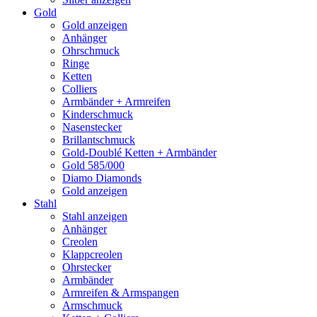
Gold
Gold anzeigen
Anhänger
Ohrschmuck
Ringe
Ketten
Colliers
Armbänder + Armreifen
Kinderschmuck
Nasenstecker
Brillantschmuck
Gold-Doublé Ketten + Armbänder
Gold 585/000
Diamo Diamonds
Gold anzeigen
Stahl
Stahl anzeigen
Anhänger
Creolen
Klappcreolen
Ohrstecker
Armbänder
Armreifen & Armspangen
Armschmuck