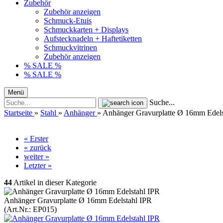
Zubehör
Zubehör anzeigen
Schmuck-Etuis
Schmuckkarten + Displays
Aufstecknadeln + Haftetiketten
Schmuckvitrinen
Zubehör anzeigen
% SALE %
% SALE %
Menü
Suche...
Startseite
»
Stahl
»
Anhänger
»
Anhänger Gravurplatte Ø 16mm Edels
« Erster
« zurück
weiter »
Letzter »
44
Artikel in dieser Kategorie
Anhänger Gravurplatte Ø 16mm Edelstahl IPR
(Art.Nr.:
EP015
)