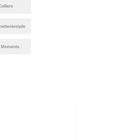
Colliers
hettenknöpfe
 Moments