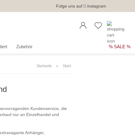
Folge uns auf
instagram
iert
Zubehör
% SALE %
»
Startseite
Stahl
nd
ervorragenden Kundenservice, die
Verkauf nur an Einzelhandel und
 extravagante Anhänger,