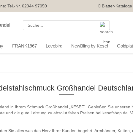
ine: Tel.-Nr. 02944 97050
Blätter-Kataloge
Suche...
ny
FRANK1967
Lovebird
NewBling by Kesef
Goldplatt
delstahlschmuck Großhandel Deutschla
land in Ihrem Schmuck Großhandel „KESEF“. Genießen Sie unseren h
te und die gute Leistung zu absolut fairen Preisen bei kesefshop.de. 
den Sie alles was das Herz Ihrer Kunden begehrt. Armbänder, Ketten,