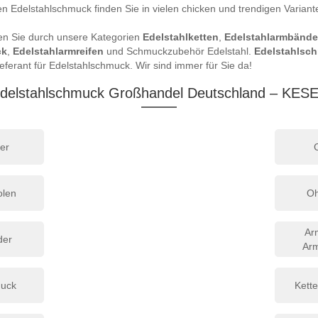
n Edelstahlschmuck finden Sie in vielen chicken und trendigen Varian
en Sie durch unsere Kategorien
Edelstahlketten
,
Edelstahlarmbände
ck
,
Edelstahlarmreifen
und Schmuckzubehör Edelstahl.
Edelstahlsc
rant für Edelstahlschmuck. Wir sind immer für Sie da!
delstahlschmuck Großhandel Deutschland – KES
er
olen
Oh
Ar
der
Ar
uck
Kette