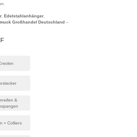
ten.
r
,
Edelstahlanhänger
,
hmuck Großhandel Deutschland
–
EF
Creolen
rstecker
mreifen &
mspangen
n + Colliers