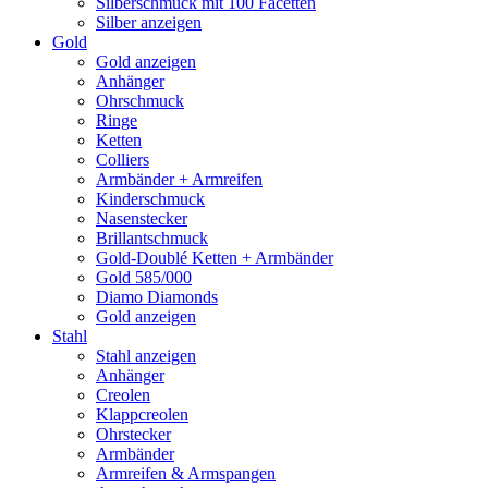
Silberschmuck mit 100 Facetten
Silber anzeigen
Gold
Gold anzeigen
Anhänger
Ohrschmuck
Ringe
Ketten
Colliers
Armbänder + Armreifen
Kinderschmuck
Nasenstecker
Brillantschmuck
Gold-Doublé Ketten + Armbänder
Gold 585/000
Diamo Diamonds
Gold anzeigen
Stahl
Stahl anzeigen
Anhänger
Creolen
Klappcreolen
Ohrstecker
Armbänder
Armreifen & Armspangen