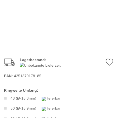
Lagerbestand:
A
d
EAN:
4251879178185
M
Ringweite Umfang:
48 (Ø-15,3mm) |
lieferbar
50 (Ø-15,9mm) |
lieferbar