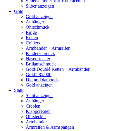
Silberschmuck mit 100 Facetten
Silber anzeigen
Gold
Gold anzeigen
Anhänger
Ohrschmuck
Ringe
Ketten
Colliers
Armbänder + Armreifen
Kinderschmuck
Nasenstecker
Brillantschmuck
Gold-Doublé Ketten + Armbänder
Gold 585/000
Diamo Diamonds
Gold anzeigen
Stahl
Stahl anzeigen
Anhänger
Creolen
Klappcreolen
Ohrstecker
Armbänder
Armreifen & Armspangen