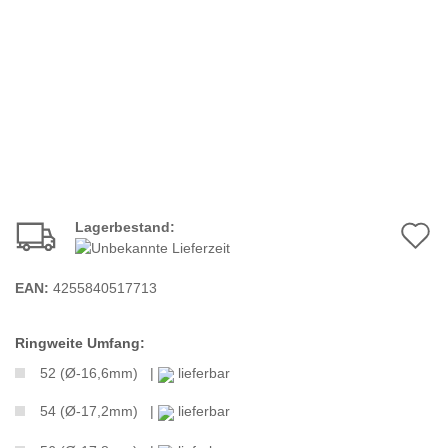
Lagerbestand:
A
d
EAN:
4255840517713
M
Ringweite Umfang:
52 (Ø-16,6mm) |
lieferbar
54 (Ø-17,2mm) |
lieferbar