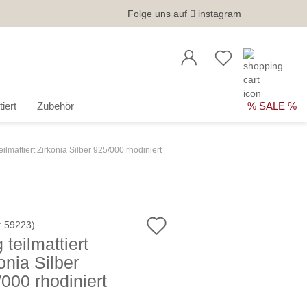
Folge uns auf
instagram
iert
Zubehör
% SALE %
eilmattiert Zirkonia Silber 925/000 rhodiniert
Auf
:
59223
)
 teilmattiert
den
onia Silber
Merkzettel
000 rhodiniert