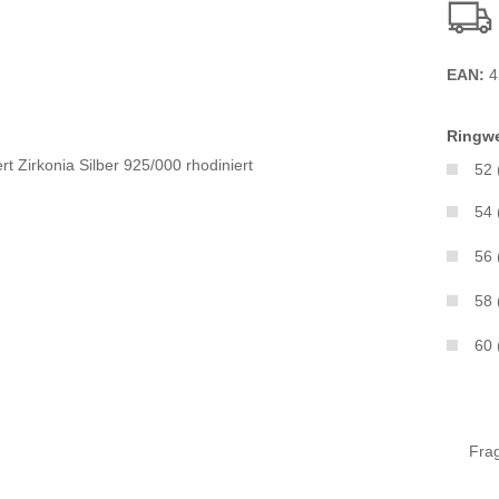
EAN:
4
Ringwe
52
54
56
58
60
Fra