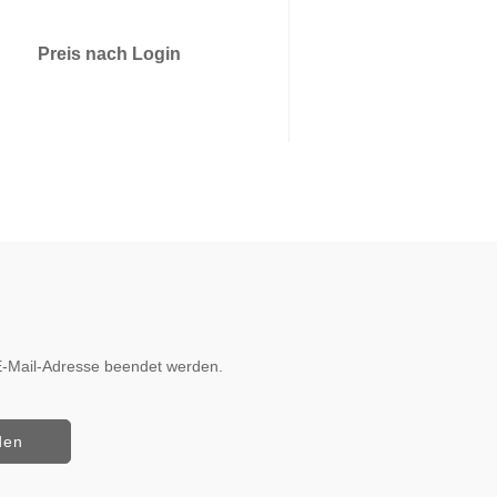
Preis nach Login
Preis nach 
r E-Mail-Adresse beendet werden.