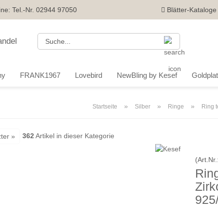
ine: Tel.-Nr. 02944 97050
Blätter-Kataloge
Suche...
ny
FRANK1967
Lovebird
NewBling by Kesef
Goldplatt
»
»
»
Startseite
Silber
Ringe
Ring t
362
Artikel in dieser Kategorie
ter »
(Art.Nr.
Ring
Zirk
925/