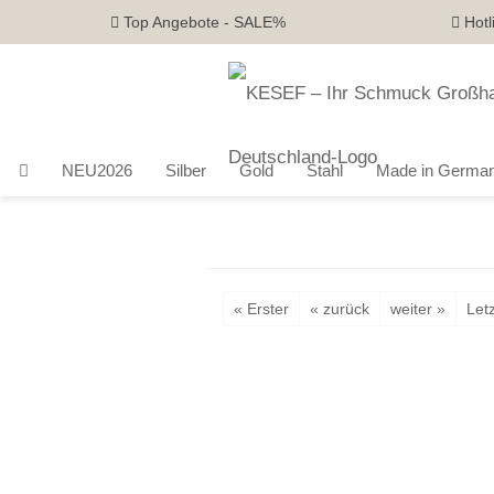
Top Angebote - SALE%
Hotl
NEU2026
Silber
Gold
Stahl
Made in Germa
« Erster
« zurück
weiter »
Letz