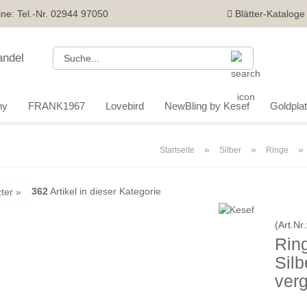
ine: Tel.-Nr. 02944 97050
Blätter-Kataloge
Suche...
ny
FRANK1967
Lovebird
NewBling by Kesef
Goldplatt
»
»
»
Startseite
Silber
Ringe
362
Artikel in dieser Kategorie
ter »
(Art.Nr.
Ring
Silb
verg