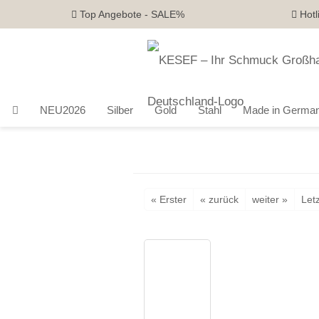
Top Angebote - SALE%
Hotl
NEU2026
Silber
Gold
Stahl
Made in Germa
« Erster
« zurück
weiter »
Letz