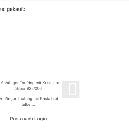
el gekauft:
Anhänger Taufring mit Kristall rot
Taufring mit Anhäng
Silber...
Rubin Silbe
Preis nach Login
Preis nach 