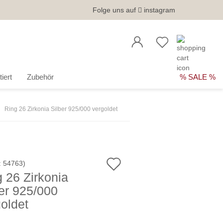
Folge uns auf
instagram
iert
Zubehör
% SALE %
Ring 26 Zirkonia Silber 925/000 vergoldet
Auf
:
54763
)
 26 Zirkonia
den
er 925/000
Merkzettel
oldet