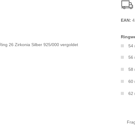
EAN:
4
Ringwe
54
56
58
60
62
Fra