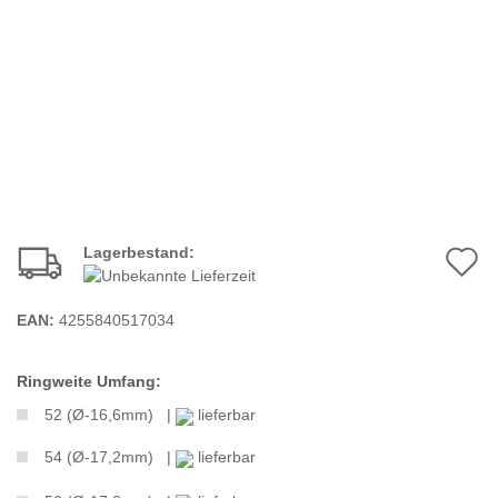
Lagerbestand:
A
d
EAN:
4255840517034
M
Ringweite Umfang:
52 (Ø-16,6mm) |
lieferbar
54 (Ø-17,2mm) |
lieferbar