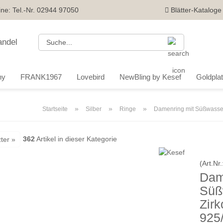
ine: Tel.-Nr. 02944 97050
Blätter-Kataloge
Suche...
ny
FRANK1967
Lovebird
NewBling by Kesef
Goldplatt
»
»
»
Startseite
Silber
Ringe
Damenring mit Süßwasser 
362
Artikel in dieser Kategorie
ter »
(Art.Nr.
Dam
Süß
Zirk
925/