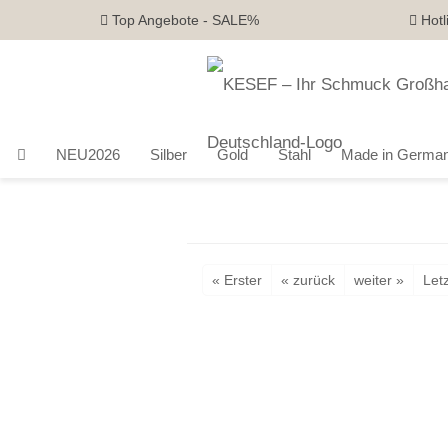
Top Angebote - SALE%
Hotl
NEU2026
Silber
Gold
Stahl
Made in Germa
« Erster
« zurück
weiter »
Letz