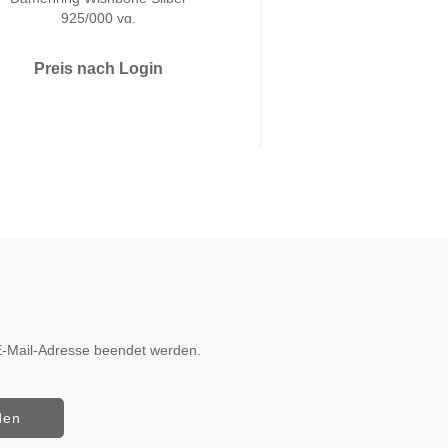
925/000 vg.
Silber 925/0
Preis nach Login
Preis nach 
r E-Mail-Adresse beendet werden.