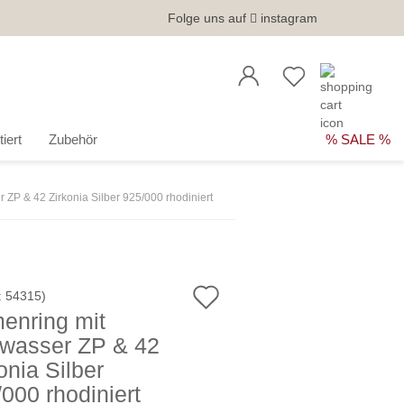
Folge uns auf
instagram
iert
Zubehör
% SALE %
ZP & 42 Zirkonia Silber 925/000 rhodiniert
Auf
:
54315
)
enring mit
den
wasser ZP & 42
Merkzettel
onia Silber
000 rhodiniert