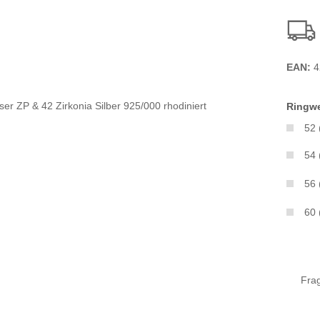
EAN:
4
Ringwe
52
54
56
60
Fra