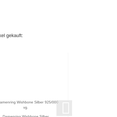
el gekauft:
Damenring Wishbone Silber
Ohrstecker Zirkoni