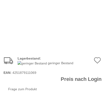
Lagerbestand:
A
geringer Bestand
d
EAN:
4251879111069
M
Preis nach Login
Frage zum Produkt