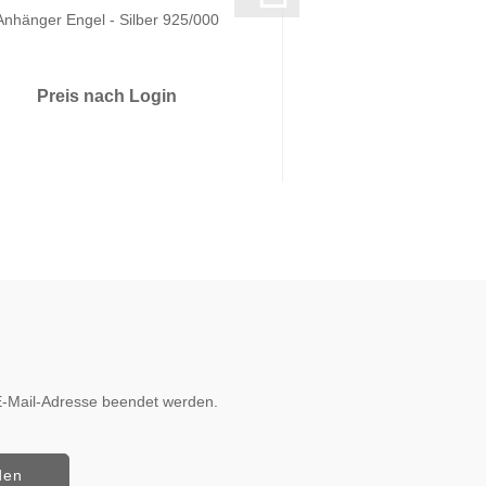
Anhänger Engel - Silber 925/000
Anhänger Herz - Si
Preis nach Login
Preis nach 
r E-Mail-Adresse beendet werden.