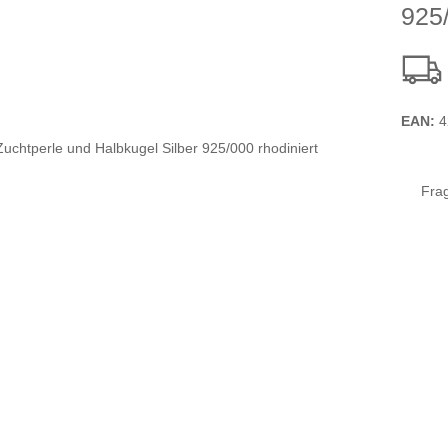
925/
EAN:
4
Fra