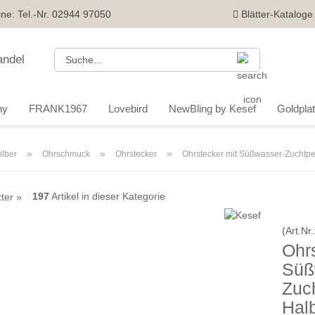
ine: Tel.-Nr. 02944 97050
Blätter-Kataloge
Suche...
ny
FRANK1967
Lovebird
NewBling by Kesef
Goldplatt
»
»
»
ilber
Ohrschmuck
Ohrstecker
Ohrstecker mit Süßwasser-Zuchtper
197
Artikel in dieser Kategorie
ter »
(Art.Nr.
Ohrs
Süß
Zuc
Halb