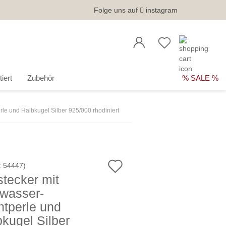
Folge uns auf
instagram
iert
Zubehör
% SALE %
le und Halbkugel Silber 925/000 rhodiniert
Auf
:
54447
)
tecker mit
den
wasser-
Merkzettel
htperle und
kugel Silber