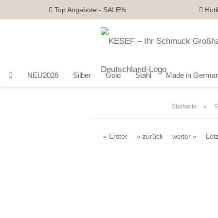
Top Angebote - SALE%
Hotl
NEU2026
Silber
Gold
Stahl
Made in Germa
»
Startseite
S
« Erster
« zurück
weiter »
Letz