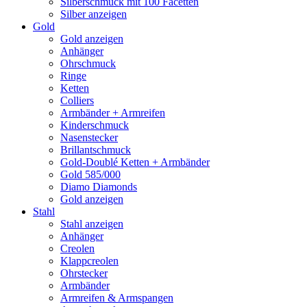
Silberschmuck mit 100 Facetten
Silber anzeigen
Gold
Gold anzeigen
Anhänger
Ohrschmuck
Ringe
Ketten
Colliers
Armbänder + Armreifen
Kinderschmuck
Nasenstecker
Brillantschmuck
Gold-Doublé Ketten + Armbänder
Gold 585/000
Diamo Diamonds
Gold anzeigen
Stahl
Stahl anzeigen
Anhänger
Creolen
Klappcreolen
Ohrstecker
Armbänder
Armreifen & Armspangen