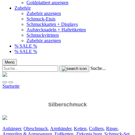
Goldplattiert anzeigen
Zubehör
Zubehör anzeigen
Schmuck-Etuis
Schmuckkarten + Displays
Aufstecknadeln + Haftetiketten
Schmuckvitrinen
Zubehör anzeigen
% SALE %
% SALE %
Menü
Suche...
Startseite
Silberschmuck
Anhänger
,
Ohrschmuck
,
Armbänder
,
Ketten
,
Colliers
,
Ringe
,
Armreifen & Armspangen
,
Fußketten
,
Zirkonia bunt
,
Schmuck-Set