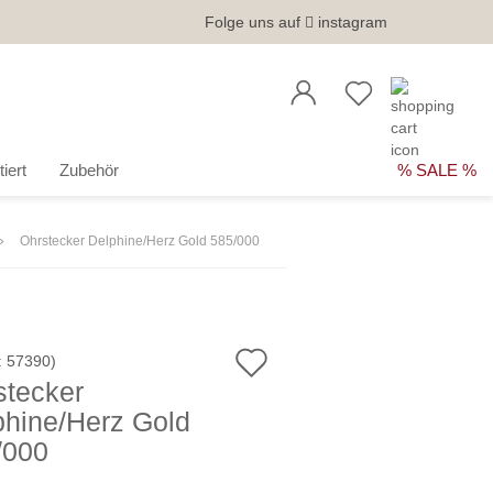
Folge uns auf
instagram
iert
Zubehör
% SALE %
»
Ohrstecker Delphine/Herz Gold 585/000
Auf
:
57390
)
stecker
den
phine/Herz Gold
Merkzettel
/000