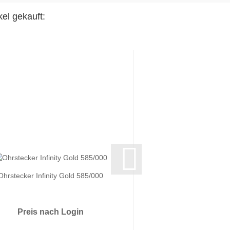
el gekauft:
Ohrstecker Infinity Gold 585/000
Anhänger Kreuz 
333/000
Preis nach Login
Preis nach 