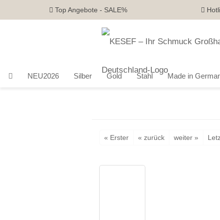
Top Angebote - SALE%
Hotl
NEU2026
Silber
Gold
Stahl
Made in Germa
« Erster
« zurück
weiter »
Letz