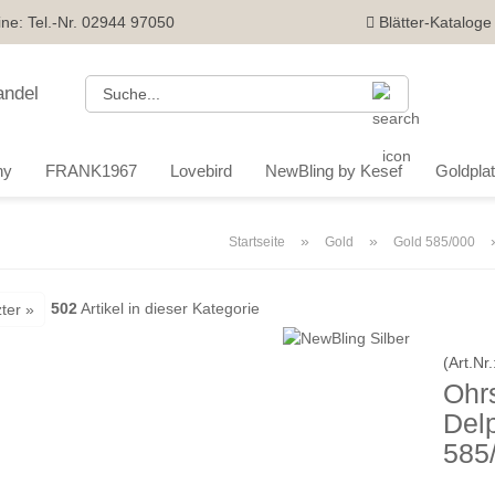
ine: Tel.-Nr. 02944 97050
Blätter-Kataloge
Suche...
ny
FRANK1967
Lovebird
NewBling by Kesef
Goldplatt
»
»
Startseite
Gold
Gold 585/000
502
Artikel in dieser Kategorie
ter »
(Art.Nr.
Ohr
Del
585