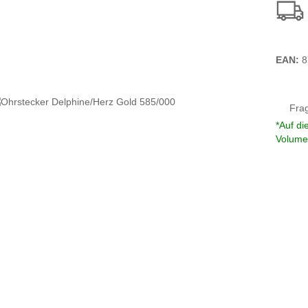
EAN:
8
Fra
*Auf di
Volume