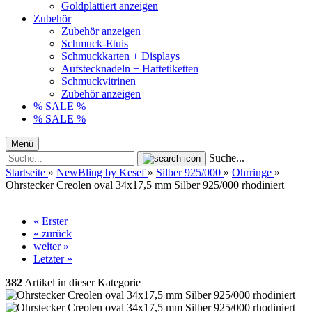
Goldplattiert anzeigen
Zubehör
Zubehör anzeigen
Schmuck-Etuis
Schmuckkarten + Displays
Aufstecknadeln + Haftetiketten
Schmuckvitrinen
Zubehör anzeigen
% SALE %
% SALE %
Menü
Suche...
Startseite
»
NewBling by Kesef
»
Silber 925/000
»
Ohrringe
»
Ohrstecker Creolen oval 34x17,5 mm Silber 925/000 rhodiniert
« Erster
« zurück
weiter »
Letzter »
382
Artikel in dieser Kategorie