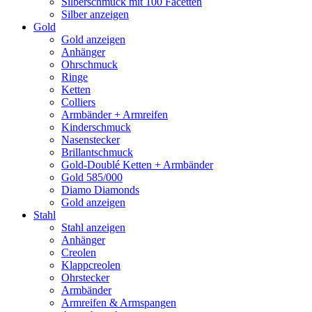
Silberschmuck mit 100 Facetten
Silber anzeigen
Gold
Gold anzeigen
Anhänger
Ohrschmuck
Ringe
Ketten
Colliers
Armbänder + Armreifen
Kinderschmuck
Nasenstecker
Brillantschmuck
Gold-Doublé Ketten + Armbänder
Gold 585/000
Diamo Diamonds
Gold anzeigen
Stahl
Stahl anzeigen
Anhänger
Creolen
Klappcreolen
Ohrstecker
Armbänder
Armreifen & Armspangen