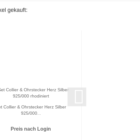
el gekauft:
t Collier & Ohrstecker Herz Silber
Ohrstecker Drop Si
925/000...
rhodiniert.
Preis nach Login
Preis nach 