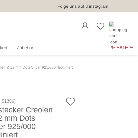
Folge uns auf
instagram
iert
Zubehör
% SALE %
len Ø 12 mm Dots Silber 925/000 rhodiniert
Auf
:
51396
)
stecker Creolen
den
2 mm Dots
Merkzettel
er 925/000
iniert