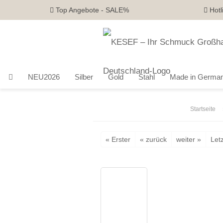
Top Angebote - SALE%
Hotl
NEU2026
Silber
Gold
Stahl
Made in Germa
Startseite
« Erster
« zurück
weiter »
Letz