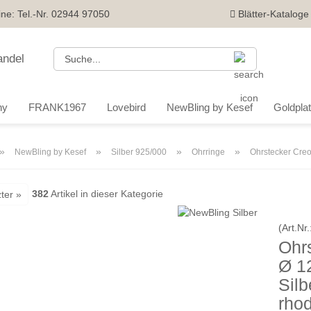
ine: Tel.-Nr. 02944 97050
Blätter-Kataloge
Suche...
ny
FRANK1967
Lovebird
NewBling by Kesef
Goldplatt
»
»
»
»
NewBling by Kesef
Silber 925/000
Ohrringe
Ohrstecker Creo
382
Artikel in dieser Kategorie
ter »
(Art.Nr.
Ohr
Ø 1
Silb
rhod