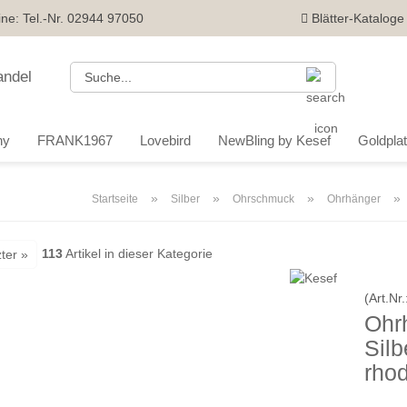
ine: Tel.-Nr. 02944 97050
Blätter-Kataloge
Suche...
ny
FRANK1967
Lovebird
NewBling by Kesef
Goldplatt
»
»
»
»
Startseite
Silber
Ohrschmuck
Ohrhänger
113
Artikel in dieser Kategorie
ter »
(Art.Nr.
Ohrh
Silb
rhod