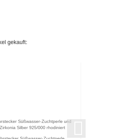
el gekauft:
hrstecker Süßwasser-Zuchtperle
Anhänger Süßwasser