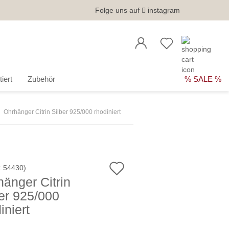
Folge uns auf
instagram
iert
Zubehör
% SALE %
Ohrhänger Citrin Silber 925/000 rhodiniert
Auf
:
54430
)
änger Citrin
den
er 925/000
Merkzettel
iniert