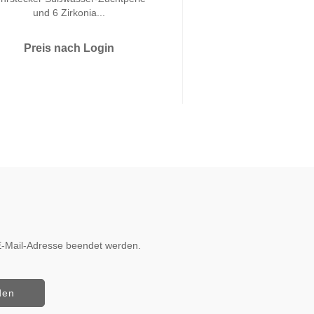
und 6 Zirkonia...
und 3 Zirkon
Preis nach Login
Preis nach 
r E-Mail-Adresse beendet werden.