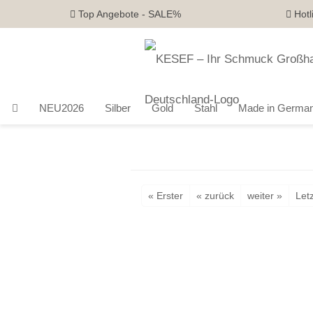
Top Angebote - SALE%
Hotl
NEU2026
Silber
Gold
Stahl
Made in Germa
« Erster
« zurück
weiter »
Letz