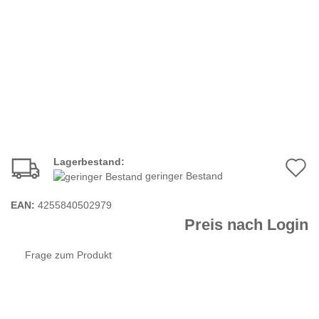
Lagerbestand:
A
geringer Bestand
d
EAN:
4255840502979
M
Preis nach Login
Frage zum Produkt