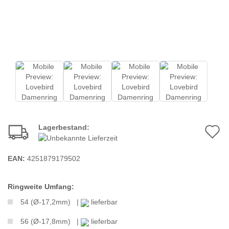
Lagerbestand:
A
d
EAN:
4251879179502
M
Ringweite Umfang:
54 (Ø-17,2mm) |
lieferbar
56 (Ø-17,8mm) |
lieferbar