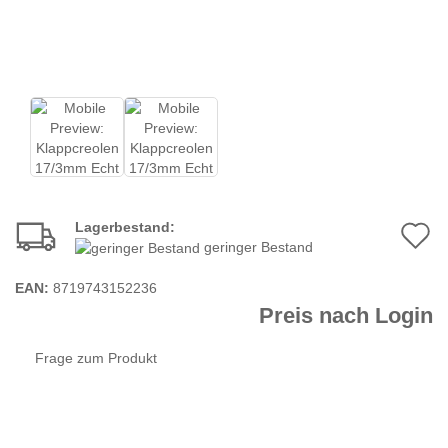
Lagerbestand:
A
geringer Bestand
d
EAN:
8719743152236
M
Preis nach Login
Frage zum Produkt