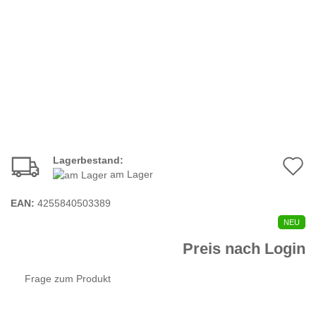
Lagerbestand:
A
am Lager
d
EAN:
4255840503389
M
NEU
Preis nach Login
Frage zum Produkt