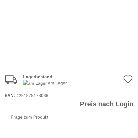
Lagerbestand:
A
am Lager
d
EAN:
4251879178086
M
Preis nach Login
Frage zum Produkt