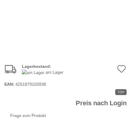
Lagerbestand:
A
am Lager
d
EAN:
4251879102838
M
TOP
Preis nach Login
Frage zum Produkt