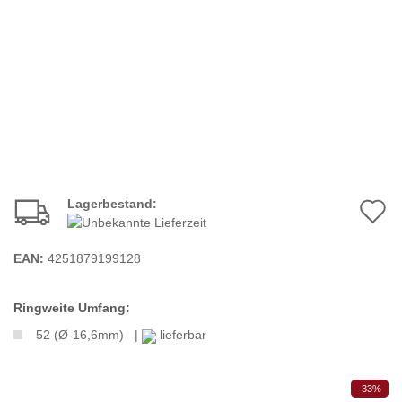
Lagerbestand:
A
d
EAN:
4251879199128
M
Ringweite Umfang:
52 (Ø-16,6mm) |
lieferbar
-33%