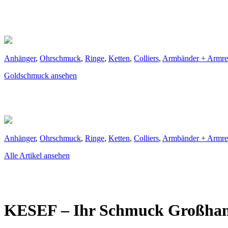
Anhänger
,
Ohrschmuck
,
Ringe
,
Ketten
,
Colliers
,
Armbänder + Armre
Goldschmuck ansehen
Anhänger
,
Ohrschmuck
,
Ringe
,
Ketten
,
Colliers
,
Armbänder + Armre
Alle Artikel ansehen
KESEF – Ihr Schmuck Großhan