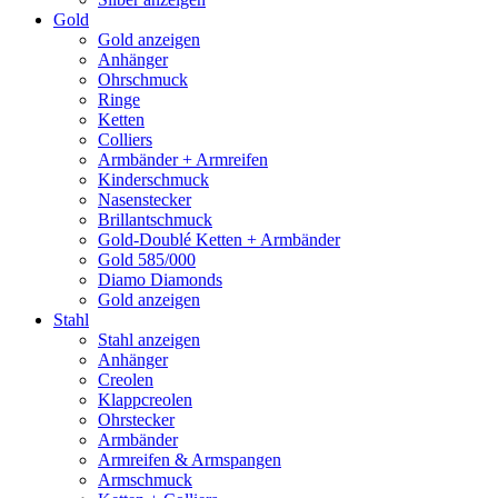
Gold
Gold anzeigen
Anhänger
Ohrschmuck
Ringe
Ketten
Colliers
Armbänder + Armreifen
Kinderschmuck
Nasenstecker
Brillantschmuck
Gold-Doublé Ketten + Armbänder
Gold 585/000
Diamo Diamonds
Gold anzeigen
Stahl
Stahl anzeigen
Anhänger
Creolen
Klappcreolen
Ohrstecker
Armbänder
Armreifen & Armspangen
Armschmuck