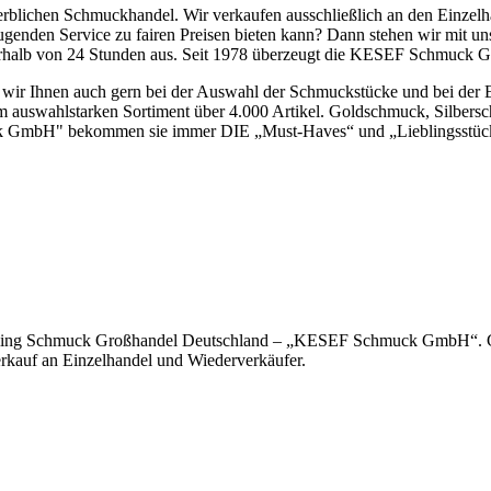
lichen Schmuckhandel. Wir verkaufen ausschließlich an den Einzelha
enden Service zu fairen Preisen bieten kann? Dann stehen wir mit uns
nerhalb von 24 Stunden aus. Seit 1978 überzeugt die KESEF Schmuck Gm
n wir Ihnen auch gern bei der Auswahl der Schmuckstücke und bei der 
m auswahlstarken Sortiment über 4.000 Artikel. Goldschmuck, Silbe
mbH" bekommen sie immer DIE „Must-Haves“ und „Lieblingsstücke“ f
ing Schmuck Großhandel Deutschland – „KESEF Schmuck GmbH“. Geni
Verkauf an Einzelhandel und Wiederverkäufer.