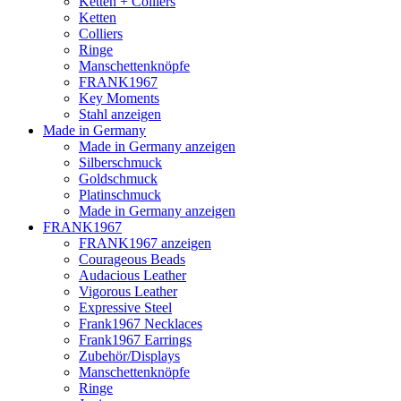
Ketten + Colliers
Ketten
Colliers
Ringe
Manschettenknöpfe
FRANK1967
Key Moments
Stahl anzeigen
Made in Germany
Made in Germany anzeigen
Silberschmuck
Goldschmuck
Platinschmuck
Made in Germany anzeigen
FRANK1967
FRANK1967 anzeigen
Courageous Beads
Audacious Leather
Vigorous Leather
Expressive Steel
Frank1967 Necklaces
Frank1967 Earrings
Zubehör/Displays
Manschettenknöpfe
Ringe