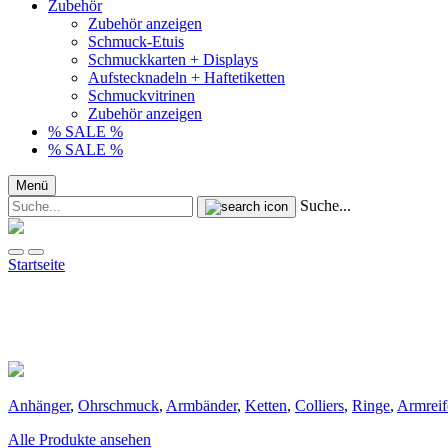
Zubehör
Zubehör anzeigen
Schmuck-Etuis
Schmuckkarten + Displays
Aufstecknadeln + Haftetiketten
Schmuckvitrinen
Zubehör anzeigen
% SALE %
% SALE %
Menü
Suche...
Startseite
Anhänger
,
Ohrschmuck
,
Armbänder
,
Ketten
,
Colliers
,
Ringe
,
Armrei
Alle Produkte ansehen