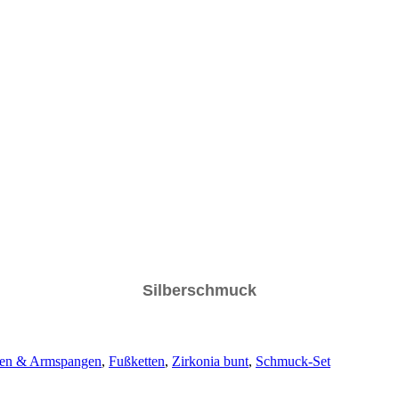
Silberschmuck
fen & Armspangen
,
Fußketten
,
Zirkonia bunt
,
Schmuck-Set