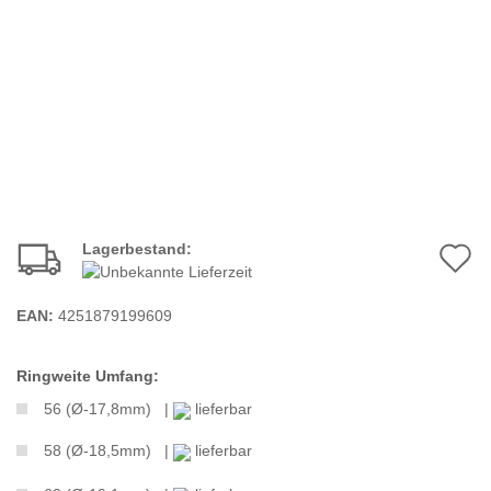
Lagerbestand:
A
d
EAN:
4251879199609
M
Ringweite Umfang:
56 (Ø-17,8mm) |
lieferbar
58 (Ø-18,5mm) |
lieferbar