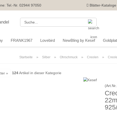
ine: Tel.-Nr. 02944 97050
Blätter-Kataloge
Suche...
ny
FRANK1967
Lovebird
NewBling by Kesef
Goldplatt
»
»
»
»
Startseite
Silber
Ohrschmuck
Creolen
Creole
124
Artikel in dieser Kategorie
ter »
(Art.Nr.
Creo
22m
925