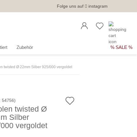
Folge uns auf
instagram
iert
Zubehör
% SALE %
n twisted Ø 22mm Silber 925/000 vergoldet
Auf
:
54756
)
len twisted Ø
den
m Silber
Merkzettel
/000 vergoldet