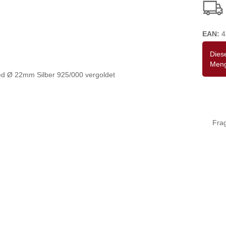
EAN:
4
Diese
Meng
Fra