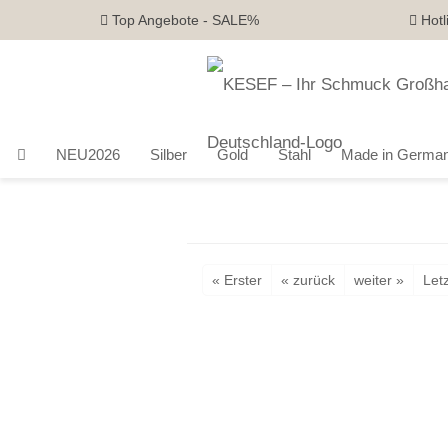
Top Angebote - SALE%
Hotl
NEU2026
Silber
Gold
Stahl
Made in Germa
« Erster
« zurück
weiter »
Letz