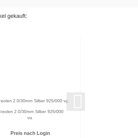
el gekauft:
reolen 2.0/30mm Silber 925/000
Creolen 2.0/20mm Si
vg.
vg.
Preis nach Login
Preis nach 