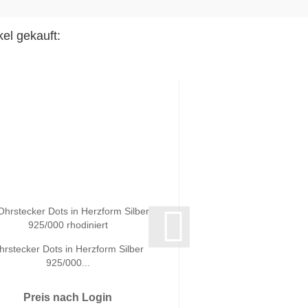
el gekauft:
hrstecker Dots in Herzform Silber
Collier mit Anhänger
925/000...
925/000..
Preis nach Login
Preis nach 