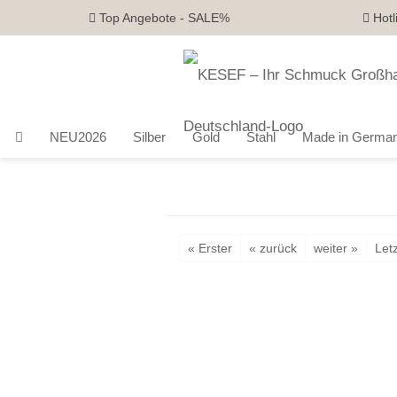
Top Angebote - SALE%
Hotl
NEU2026
Silber
Gold
Stahl
Made in Germa
« Erster
« zurück
weiter »
Letz