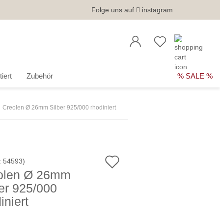
Folge uns auf
instagram
iert
Zubehör
% SALE %
Creolen Ø 26mm Silber 925/000 rhodiniert
Auf
:
54593
)
olen Ø 26mm
den
er 925/000
Merkzettel
iniert