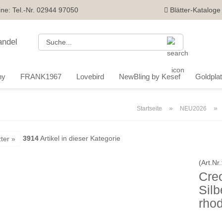
ine: Tel.-Nr. 02944 97050
Blätter-Kataloge
Suche...
ny
FRANK1967
Lovebird
NewBling by Kesef
Goldplatt
»
»
Startseite
NEU2026
3914
Artikel in dieser Kategorie
ter »
(Art.Nr.
Cre
Silb
rhod