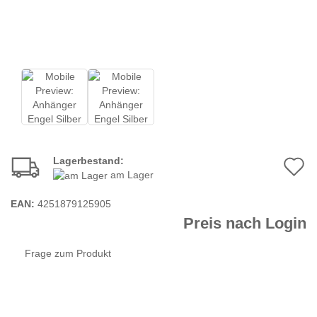
Lagerbestand:
A
am Lager
d
EAN:
4251879125905
M
Preis nach Login
Frage zum Produkt