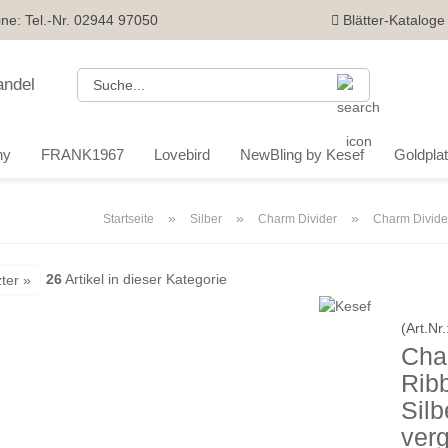
ine: Tel.-Nr. 02944 97050
Blätter-Kataloge
Suche...
ny
FRANK1967
Lovebird
NewBling by Kesef
Goldplatt
»
»
»
Startseite
Silber
Charm Divider
Charm Divide
26
Artikel in dieser Kategorie
ter »
(Art.Nr.
Cha
Rib
Silb
verg