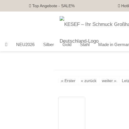
Top Angebote - SALE%
Hotl
NEU2026
Silber
Gold
Stahl
Made in Germa
« Erster
« zurück
weiter »
Letz