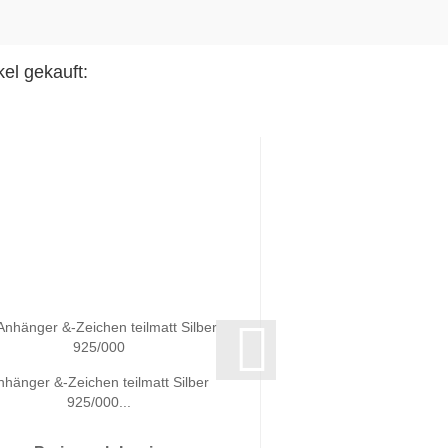
el gekauft:
nhänger &-Zeichen teilmatt Silber
Anhänger Herz - Si
925/000...