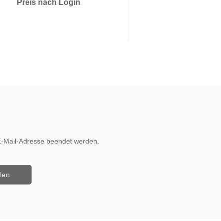
Preis nach Login
Preis nach 
r E-Mail-Adresse beendet werden.