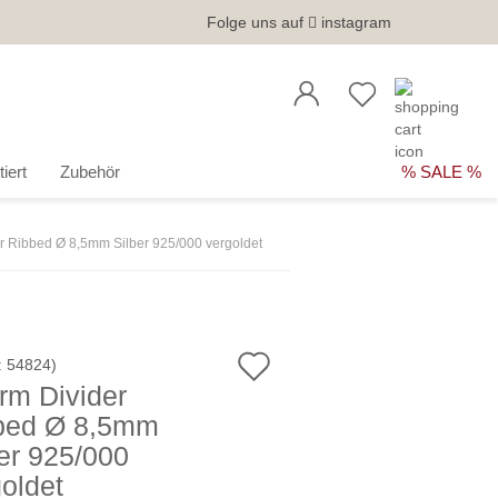
Folge uns auf
instagram
iert
Zubehör
% SALE %
r Ribbed Ø 8,5mm Silber 925/000 vergoldet
Auf
:
54824
)
rm Divider
den
bed Ø 8,5mm
Merkzettel
er 925/000
oldet